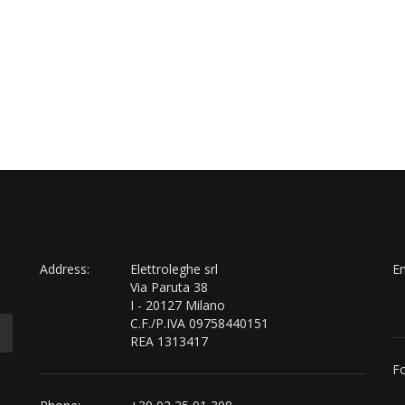
Address:
Elettroleghe srl
Em
Via Paruta 38
I - 20127 Milano
C.F./P.IVA 09758440151
REA 1313417
Fo