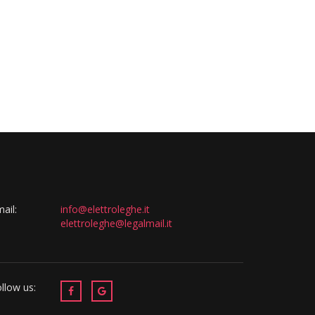
ail:
info@elettroleghe.it
elettroleghe@legalmail.it
llow us: